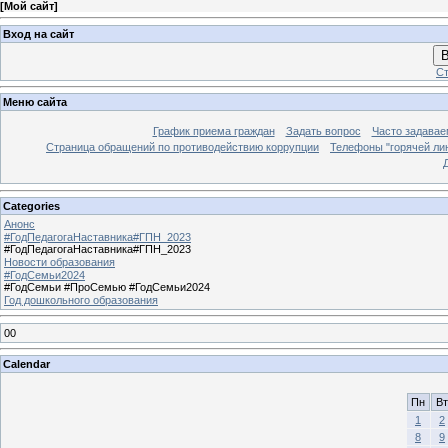
[
Мой сайт
]
Вход на сайт
В
Ст
Меню сайта
График приема граждан
Задать вопрос
Часто задавае
Страница обращений по противодействию коррупции
Телефоны "горячей ли
Categories
Анонс
#ГодПедагогаНаставника#ГПН_2023
#ГодПедагогаНаставника#ГПН_2023
Новости образования
#ГодСемьи2024
#ГодСемьи #ПроСемью #ГодСемьи2024
Год дошкольного образования
00
Calendar
Пн
Вт
1
2
8
9