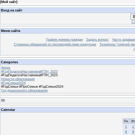
[
Мой сайт
]
Вход на сайт
В
Ст
Меню сайта
График приема граждан
Задать вопрос
Часто задавае
Страница обращений по противодействию коррупции
Телефоны "горячей ли
Categories
Анонс
#ГодПедагогаНаставника#ГПН_2023
#ГодПедагогаНаставника#ГПН_2023
Новости образования
#ГодСемьи2024
#ГодСемьи #ПроСемью #ГодСемьи2024
Год дошкольного образования
00
Calendar
Пн
Вт
1
2
8
9