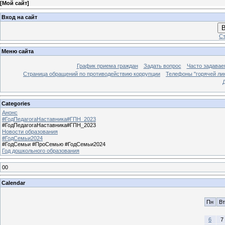
[
Мой сайт
]
Вход на сайт
В
Ст
Меню сайта
График приема граждан
Задать вопрос
Часто задавае
Страница обращений по противодействию коррупции
Телефоны "горячей ли
Categories
Анонс
#ГодПедагогаНаставника#ГПН_2023
#ГодПедагогаНаставника#ГПН_2023
Новости образования
#ГодСемьи2024
#ГодСемьи #ПроСемью #ГодСемьи2024
Год дошкольного образования
00
Calendar
Пн
Вт
6
7