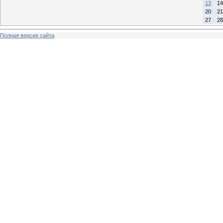
13
14
20
21
27
28
Полная версия сайта