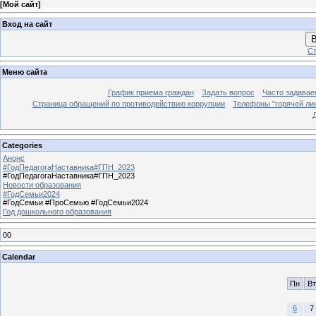
[
Мой сайт
]
Вход на сайт
В
Ст
Меню сайта
График приема граждан
Задать вопрос
Часто задавае
Страница обращений по противодействию коррупции
Телефоны "горячей ли
Categories
Анонс
#ГодПедагогаНаставника#ГПН_2023
#ГодПедагогаНаставника#ГПН_2023
Новости образования
#ГодСемьи2024
#ГодСемьи #ПроСемью #ГодСемьи2024
Год дошкольного образования
00
Calendar
Пн
Вт
6
7