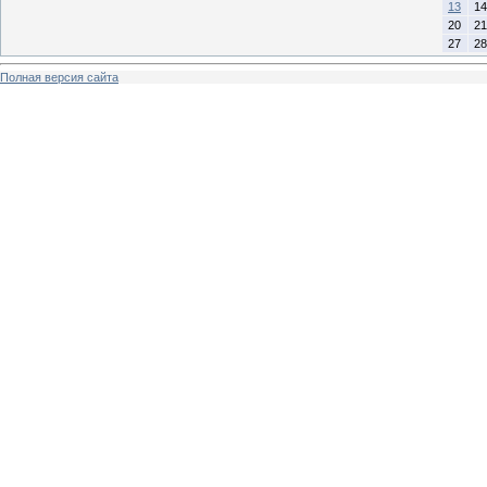
13
14
20
21
27
28
Полная версия сайта