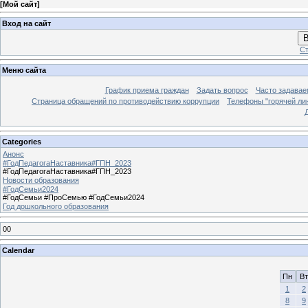
[
Мой сайт
]
Вход на сайт
В
Ст
Меню сайта
График приема граждан
Задать вопрос
Часто задавае
Страница обращений по противодействию коррупции
Телефоны "горячей ли
Categories
Анонс
#ГодПедагогаНаставника#ГПН_2023
#ГодПедагогаНаставника#ГПН_2023
Новости образования
#ГодСемьи2024
#ГодСемьи #ПроСемью #ГодСемьи2024
Год дошкольного образования
00
Calendar
Пн
Вт
1
2
8
9