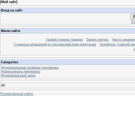
[
Мой сайт
]
Вход на сайт
В
Ст
Меню сайта
График приема граждан
Задать вопрос
Часто задавае
Страница обращений по противодействию коррупции
Телефоны "горячей ли
Categories
Муниципальные целевые программы
Нормативные документы
Муниципальный заказ
00
Полная версия сайта