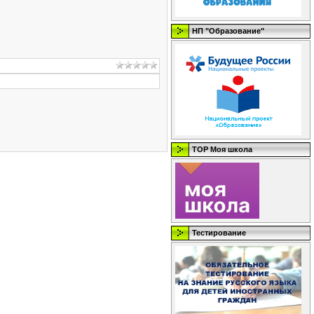
НП "Образование"
ТОР Моя школа
Тестирование