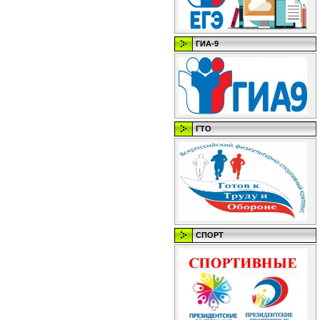
ГИА-9
ГТО
СПОРТ