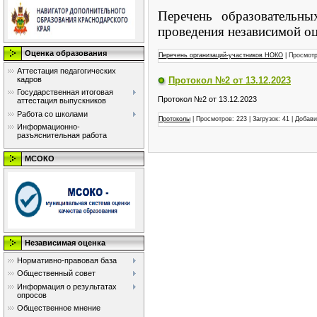
Перечень образовательн
проведения независимой оц
Оценка образования
Перечень организаций-участников НОКО
| Просмотр
Аттестация педагогических
кадров
Протокол №2 от 13.12.2023
Государственная итоговая
Протокол №2 от 13.12.2023
аттестация выпускников
Работа со школами
Протоколы
| Просмотров: 223 | Загрузок: 41 | Добав
Информационно-
разъяснительная работа
МСОКО
Независимая оценка
Нормативно-правовая база
Общественный совет
Информация о результатах
опросов
Общественное мнение