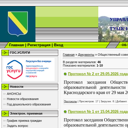
УПРАВ
ТУАПС
Главная
|
Регистрация
|
Вход
ОБ
ГОС.УСЛУГИ
Главная
»
Документы
» Общественный сове
В разделе материалов
:
46
Показано материалов
:
1-10
Протокол № 2 от 29.05.2026 года
Протокол заседания Общест
образовательной деятельнос
Новости
Краснодарского края от 29 мая 2
АНОНСЫ
Новости образования
Протоколы
| Просмотров: 17 | Загрузок: 8 | Добавил
Год дошкольного образования
Протокол № 1 от 15.04.2026 года
Электрон. приемная
Протокол заседания Общественн
График приема граждан
образовательной деятельности
Задать вопрос