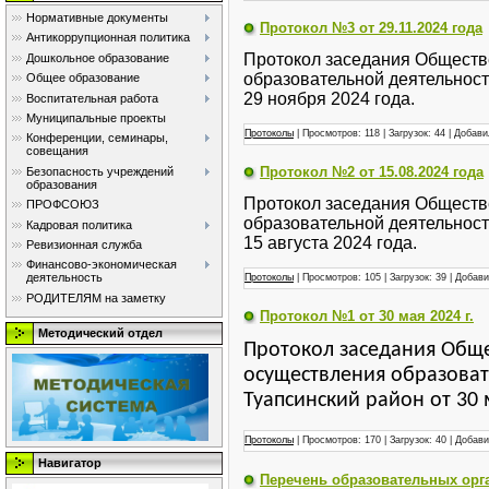
Нормативные документы
Протокол №3 от 29.11.2024 года
Антикоррупционная политика
Протокол заседания Обществ
Дошкольное образование
образовательной деятельност
Общее образование
29 ноября 2024 года.
Воспитательная работа
Муниципальные проекты
Протоколы
| Просмотров: 118 | Загрузок: 44 | Добав
Конференции, семинары,
совещания
Протокол №2 от 15.08.2024 года
Безопасность учреждений
образования
Протокол заседания Обществ
ПРОФСОЮЗ
образовательной деятельност
Кадровая политика
15 августа 2024 года.
Ревизионная служба
Финансово-экономическая
деятельность
Протоколы
| Просмотров: 105 | Загрузок: 39 | Добав
РОДИТЕЛЯМ на заметку
Протокол №1 от 30 мая 2024 г.
Методический отдел
Протокол заседания Обще
осуществления образова
Туапсинский район от 30 
Протоколы
| Просмотров: 170 | Загрузок: 40 | Добав
Навигатор
Перечень образовательных орг