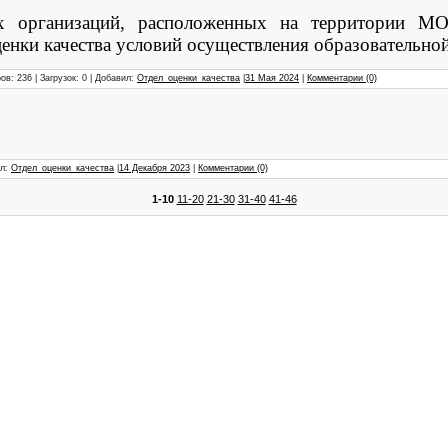
ых организаций,
расположенных на территории МО
енки качества условий осуществления образовательной
ов: 236 | Загрузок: 0 | Добавил:
Отдел_оценки_качества
|
31 Мая 2024
|
Комментарии (0)
ил:
Отдел_оценки_качества
|
14 Декабря 2023
|
Комментарии (0)
1-10
11-20
21-30
31-40
41-46