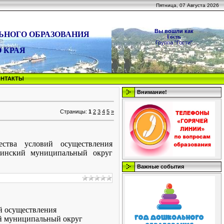
Пятница, 07 Августа 2026
Вы вошли как
ЬНОГО ОБРАЗОВАНИЯ
Гость
Группа "Гости"
 КРАЯ
ОНТАКТЫ
Внимание!
Страницы
:
1
2
3
4
5
»
ства условий осуществления
синский муниципальный округ
Важные события
й осуществления
ий муниципальный округ