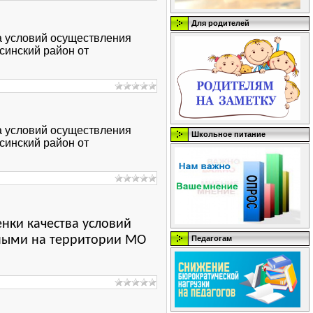
Для родителей
а условий осуществления
синский район от
а условий осуществления
Школьное питание
синский район от
нки качества условий
нными на территории МО
Педагогам