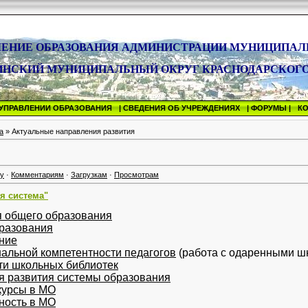
ЛЕНИЕ ОБРАЗОВАНИЯ АДМИНИСТРАЦИИ МУНИЦИПАЛ
ИНСКИЙ МУНИЦИПАЛЬНЫЙ ОКРУГ КРАСНОДАРСКОГО
 УПРАВЛЕНИИ ОБРАЗОВАНИЯ
| СВЕДЕНИЯ ОБ УЧРЕЖДЕНИЯХ
| ФОРУМЫ |
К
а
» Актуальные направления развития
гу
·
Комментариям
·
Загрузкам
·
Просмотрам
я система"
 общего образования
разования
ние
льной компетентности педагогов
(работа с одаренными ш
ти школьных библиотек
я развития системы образования
курсы в МО
ность в МО