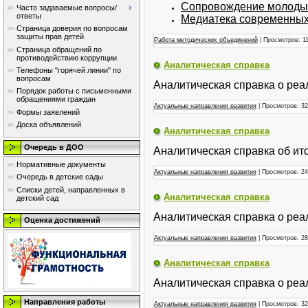
Сопровождение молодых
Часто задаваемые вопросы/
ответы
Медиатека современных
Страница доверия по вопросам
защиты прав детей
Работа методических объединений
| Просмотров: 11
Страница обращений по
противодействию коррупции
Аналитическая справка
Телефоны "горячей линии" по
вопросам
Аналитическая справка о ре
Порядок работы с письменными
обращениями граждан
Актуальные направления развития
| Просмотров: 32 
Формы заявлений
Доска объявлений
Аналитическая справка
Очередь в ДОО
Аналитическая справка об ит
Нормативные документы
Актуальные направления развития
| Просмотров: 24 
Очередь в детские сады
Списки детей, направленных в
Аналитическая справка
детский сад
Аналитическая справка о реа
Оценка достижений
Актуальные направления развития
| Просмотров: 28 
Аналитическая справка
Аналитическая справка о реа
Направления работы
Актуальные направления развития
| Просмотров: 32 