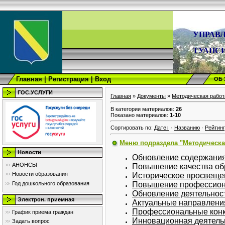
УПРАВ
ТУАПС
Главная
|
Регистрация
|
Вход
ОБ
ГОС.УСЛУГИ
Главная
»
Документы
»
Методическая работ
В категории материалов
:
26
Показано материалов
:
1-10
Сортировать по
:
Дате
·
Названию
·
Рейтин
Меню подраздела "Методическа
Новости
Обновление содержания
АНОНСЫ
Повышение качества об
Новости образования
Историческое просвеще
Повышение профессиона
Год дошкольного образования
Обновление деятельнос
Электрон. приемная
Актуальные направлени
Профессиональные кон
График приема граждан
Инновационная деятель
Задать вопрос