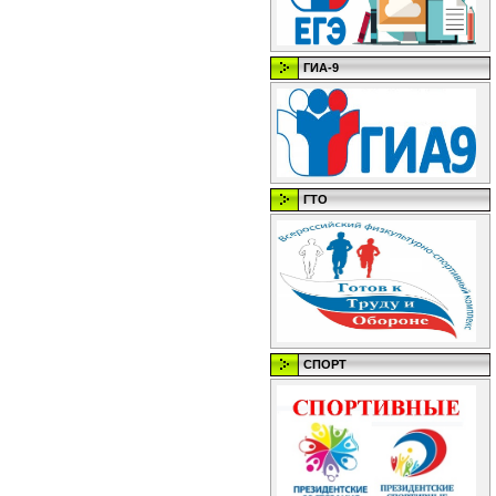
ГИА-9
ГТО
СПОРТ