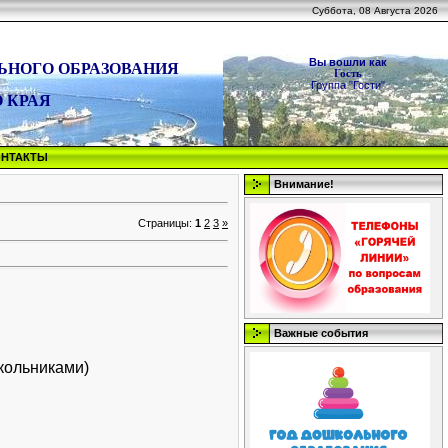
Суббота, 08 Августа 2026
Вы вошли как
ЬНОГО ОБРАЗОВАНИЯ
Гость
Группа "Гости"
 КРАЯ
ОНТАКТЫ
Внимание!
Страницы
:
1
2
3
»
Важные события
кольниками)